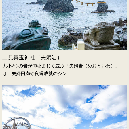
二見興玉神社（夫婦岩）
大小2つの岩が仲睦まじく並ぶ「夫婦岩（めおといわ）」
は、夫婦円満や良縁成就のシン…