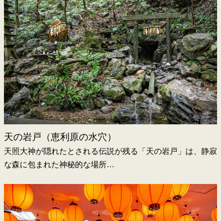
天の岩戸（恵利原の水穴）
天照大神が隠れたとされる伝説が残る「天の岩戸」は、静寂
な森に包まれた神秘的な場所…