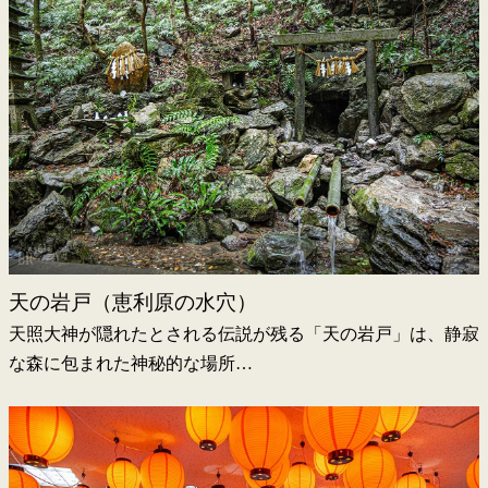
天の岩戸（恵利原の水穴）
天照大神が隠れたとされる伝説が残る「天の岩戸」は、静寂
な森に包まれた神秘的な場所…