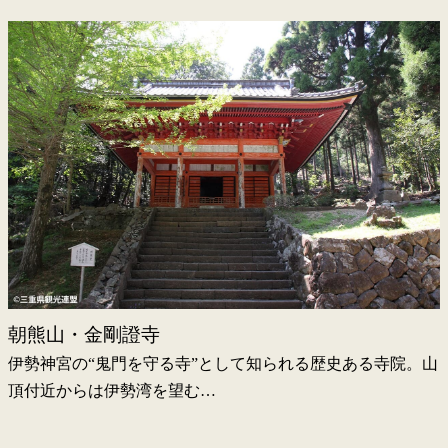
朝熊山・金剛證寺
伊勢神宮の“鬼門を守る寺”として知られる歴史ある寺院。山
頂付近からは伊勢湾を望む…