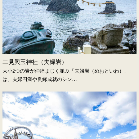
二見興玉神社（夫婦岩）
大小2つの岩が仲睦まじく並ぶ「夫婦岩（めおといわ）」
は、夫婦円満や良縁成就のシン…